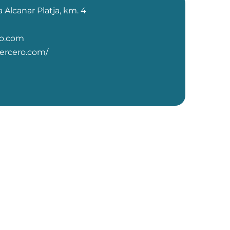
a Alcanar Platja, km. 4
ro.com
tercero.com/