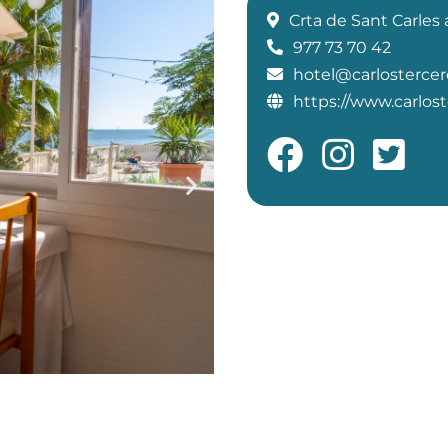
Crta de Sant Carles 
977 73 70 42
hotel@carlosterce
https://www.carlos