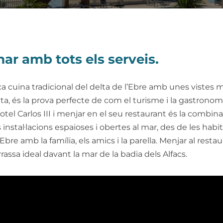
mar amb tots els serveis.
ica cuina tradicional del delta de l’Ebre amb unes vistes m
pita, és la prova perfecte de com el turisme i la gastronom
tel Carlos III i menjar en el seu restaurant és la combinac
instal·lacions espaioses i obertes al mar, des de les habi
’Ebre amb la família, els amics i la parella. Menjar al restau
rassa ideal davant la mar de la badia dels Alfacs.