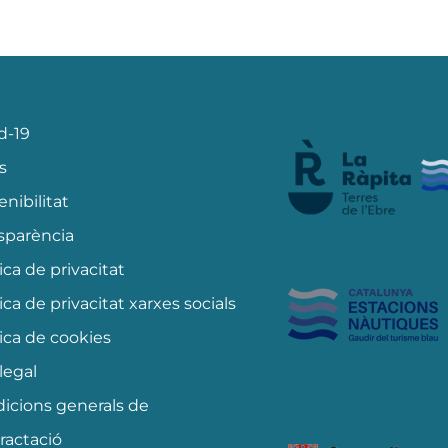
d-19
s
enibilitat
sparència
tica de privacitat
tica de privacitat xarxes socials
tica de cookies
 legal
icions generals de
ractació