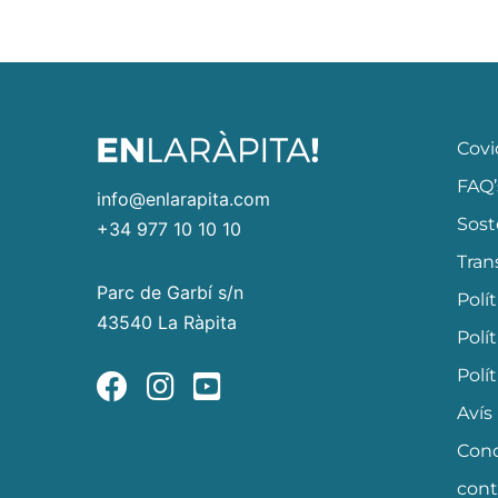
Covi
FAQ’
info@enlarapita.com
Sost
+34 977 10 10 10
Tran
Parc de Garbí s/n
Polí
43540 La Ràpita
Polí
Polí
Avís
Cond
cont