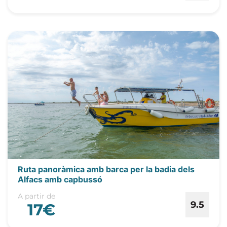
Ruta panoràmica amb barca per la badia dels
Alfacs amb capbussó
A partir de
9.5
17€