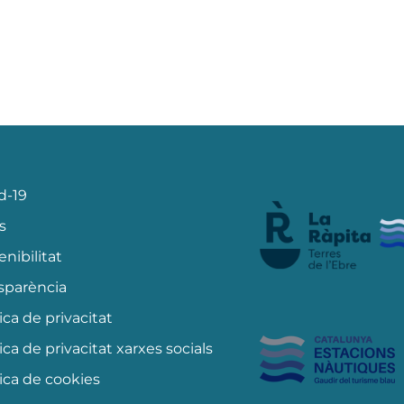
d-19
s
enibilitat
sparència
tica de privacitat
tica de privacitat xarxes socials
tica de cookies