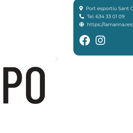
Port esportiu Sant 
Tel. 634 33 01 09
https://lamarina.res