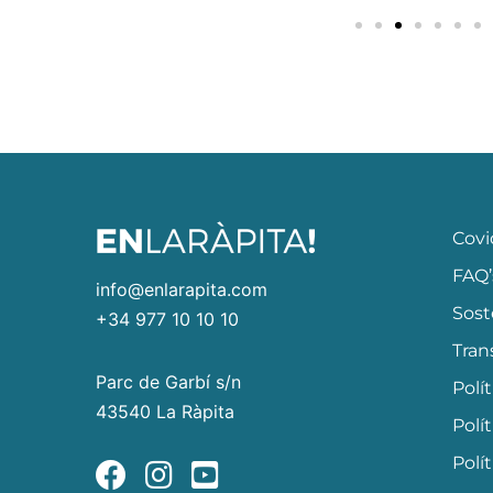
Covi
FAQ’
info@enlarapita.com
Sost
+34 977 10 10 10
Tran
Parc de Garbí s/n
Polí
43540 La Ràpita
Polí
Polí