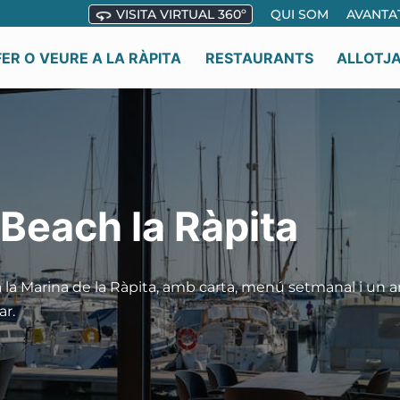
VISITA VIRTUAL 360º
QUI SOM
AVANTA
FER O VEURE A LA RÀPITA
RESTAURANTS
ALLOTJ
Beach la Ràpita
 a la Marina de la Ràpita, amb carta, menú setmanal i un 
ar.