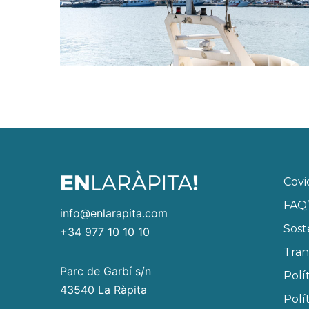
Covi
FAQ’
info@enlarapita.com
Sost
+34 977 10 10 10
Tran
Parc de Garbí s/n
Polí
43540 La Ràpita
Polí