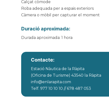
Calçat còmode
Roba adequada per a espais exteriors
Càmera o mòbil per capturar el moment
Duració aproximada:
Durada aproximada: 1 hora
Contacte:
Estació Nàutica de la Ràpita
(Oficina de Turisme) 43540 la Ràpita
info@enlarapita.com
Telf. 977 10 10 10 // 678 487 053