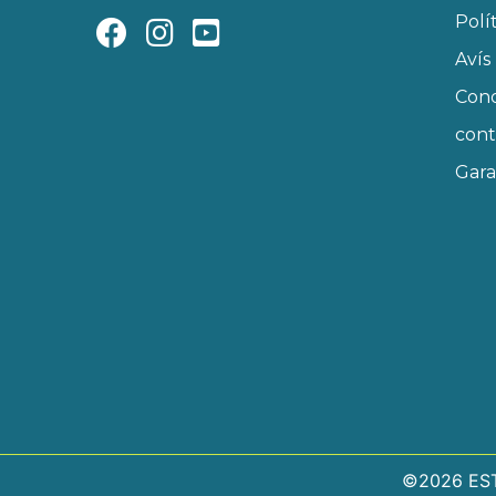
Polí
Avís
Cond
cont
Gara
©2026 EST