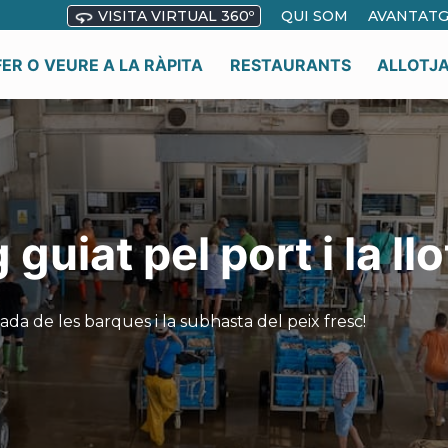
VISITA VIRTUAL 360º
QUI SOM
AVANTATG
FER O VEURE A LA RÀPITA
RESTAURANTS
ALLOTJ
guiat pel port i la llo
bada de les barques i la subhasta del peix fresc!