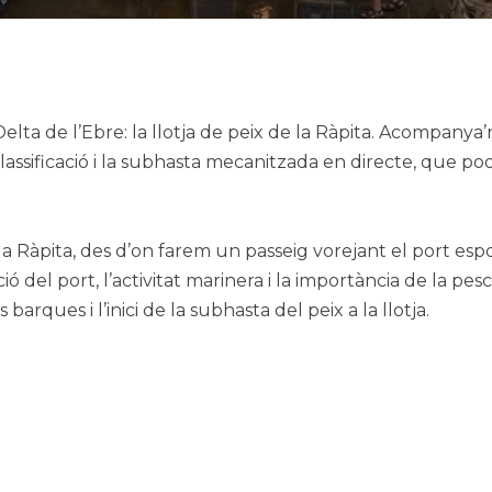
elta de l’Ebre: la llotja de peix de la Ràpita. Acompanya
de classificació i la subhasta mecanitzada en directe, que 
 la Ràpita, des d’on farem un passeig vorejant el port esp
ció del port, l’activitat marinera i la importància de la pe
barques i l’inici de la subhasta del peix a la llotja.