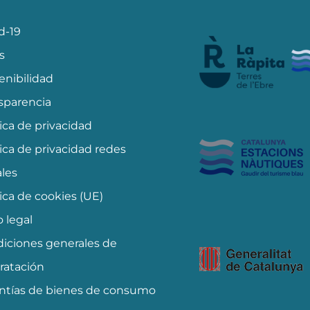
d-19
s
enibilidad
sparencia
tica de privacidad
tica de privacidad redes
ales
tica de cookies (UE)
o legal
iciones generales de
ratación
ntías de bienes de consumo