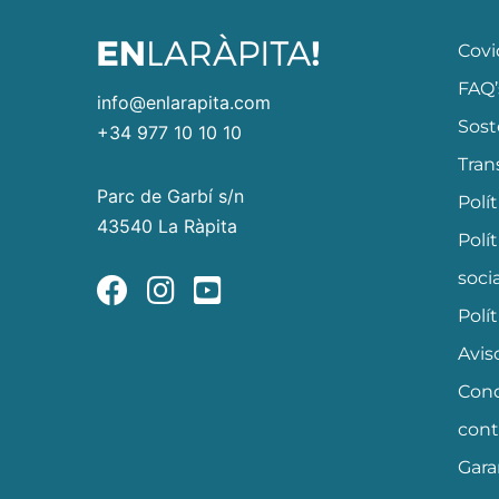
Covi
FAQ’
info@enlarapita.com
Sost
+34 977 10 10 10
Tran
Parc de Garbí s/n
Polí
43540 La Ràpita
Polí
soci
Polí
Avis
Cond
cont
Gara