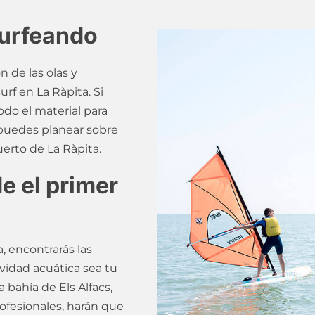
surfeando
n de las olas y
urf en La Ràpita. Si
odo el material para
y puedes planear sobre
uerto de La Ràpita.
e el primer
, encontrarás las
vidad acuática sea tu
a bahía de Els Alfacs,
ofesionales, harán que