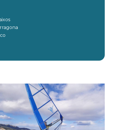
aixos
arragona
eco