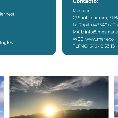
Contacto:
Mesmar
viernes)
C/ Sant Joaquim, 31 B
La Ràpita (43540) / T
MAIL: info@mesmar.
WEB: www.mar.eco
 Inglés
TLFNO: 646 48 53 13