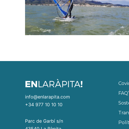
Covi
FAQ’
info@enlarapita.com
Sost
+34 977 10 10 10
Tran
Parc de Garbí s/n
Polí
43540 La Ràpita