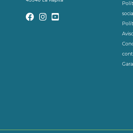
Polí
soci
Polí
Avis
Cond
cont
Gara