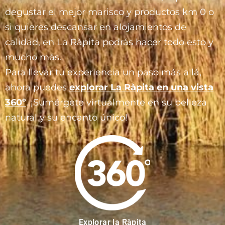
degustar el mejor marisco y productos km 0 o
si quieres descansar en alojamientos de
calidad, en La Ràpita podrás hacer todo esto y
mucho más.
Para llevar tu experiencia un paso más allá,
ahora puedes
explorar La Ràpita en una vista
360º
. ¡Sumérgete virtualmente en su belleza
natural y su encanto único!
Explorar la Ràpita