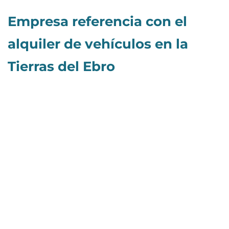
Empresa referencia con el
alquiler de vehículos en la
Tierras del Ebro
A Blaucar gestionamos el alquiler de tu vehículo por
todo lo que necesites y para que puedas explorar a
tu ritmo una de las regiones más privilegiadas y
excepcionales del planeta. Tenemos todo tipo de
vehículos a tu alcance para tu máxima comodidad y
precios de acuerdo con la competencia del
mercado. Somos respetuosos al máximo con
nuestro paraíso y te ofrecemos un medio de
transporte ágil y de calidad.