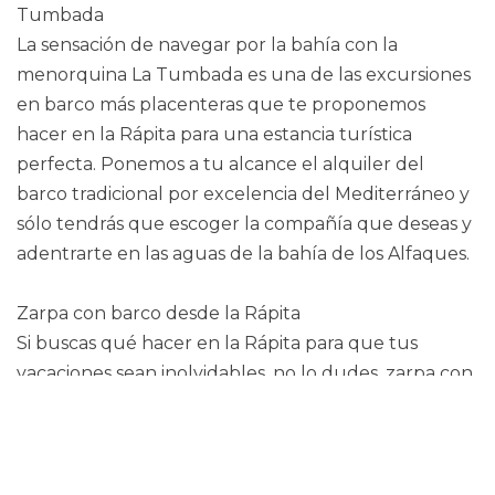
Tumbada
La sensación de navegar por la bahía con la
menorquina La Tumbada es una de las excursiones
en barco más placenteras que te proponemos
hacer en la Rápita para una estancia turística
perfecta. Ponemos a tu alcance el alquiler del
barco tradicional por excelencia del Mediterráneo y
sólo tendrás que escoger la compañía que deseas y
adentrarte en las aguas de la bahía de los Alfaques.
Zarpa con barco desde la Rápita
Si buscas qué hacer en la Rápita para que tus
vacaciones sean inolvidables, no lo dudes, zarpa con
barco y descubre las emociones que da vivir el mar.
A bordo de la menorquina La Tumbada descubrirás
los rincones naturales de la bahía, contemplarás la
vida salvaje de la fauna que habita en el delta del