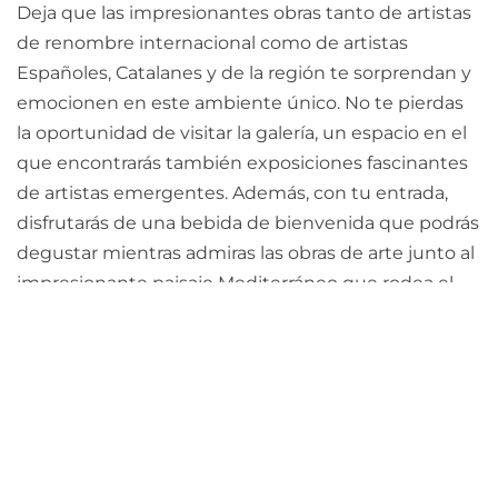
Deja que las impresionantes obras tanto de artistas
de renombre internacional como de artistas
Españoles, Catalanes y de la región te sorprendan y
emocionen en este ambiente único. No te pierdas
la oportunidad de visitar la galería, un espacio en el
que encontrarás también exposiciones fascinantes
de artistas emergentes. Además, con tu entrada,
disfrutarás de una bebida de bienvenida que podrás
degustar mientras admiras las obras de arte junto al
impresionante paisaje Mediterráneo que rodea el
parque.
La visita a nuestro espacio es perfecta para realizarla
en grupo, de forma individual o en familia ¡incluso
puedes traer a tu perro contigo!
Además de descubrir nuestro espacio, ¡vive un día