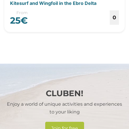
Kitesurf and Wingfoil in the Ebro Delta
From
0
25€
CLUBEN!
Enjoy a world of unique activities and experiences
to your liking
Join for free