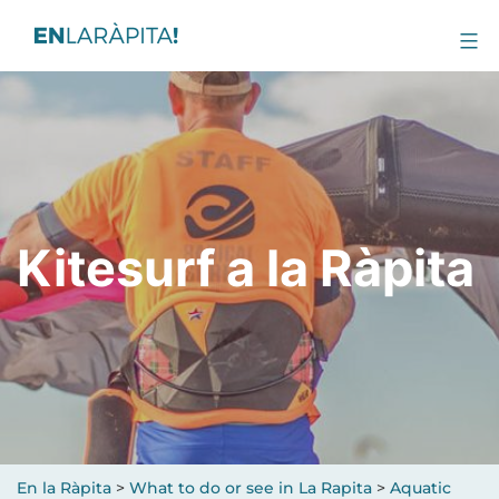
Kitesurf a la Ràpita
En la Ràpita
>
What to do or see in La Rapita
>
Aquatic