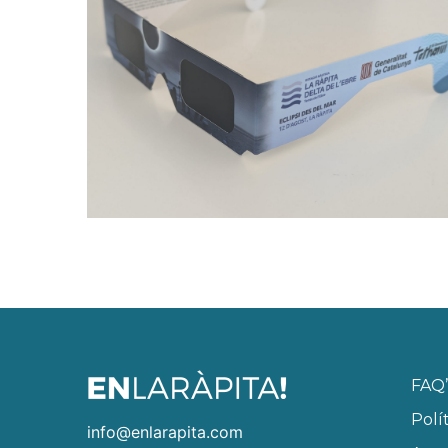
FAQ’
Polí
info@enlarapita.com