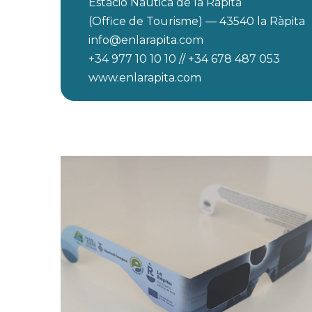
Estació Nàutica de la Ràpita
(Office de Tourisme) — 43540 la Ràpita
info@enlarapita.com
+34 977 10 10 10 // +34 678 487 053
www.enlarapita.com