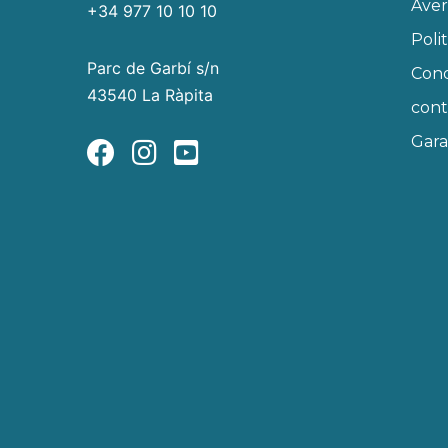
Aver
+34 977 10 10 10
Poli
Parc de Garbí s/n
Cond
43540 La Ràpita
cont
Gara