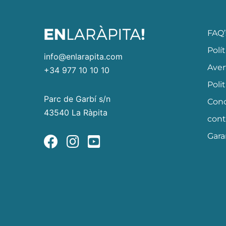
FAQ’
Polí
info@enlarapita.com
Aver
+34 977 10 10 10
Poli
Parc de Garbí s/n
Cond
43540 La Ràpita
cont
Gara