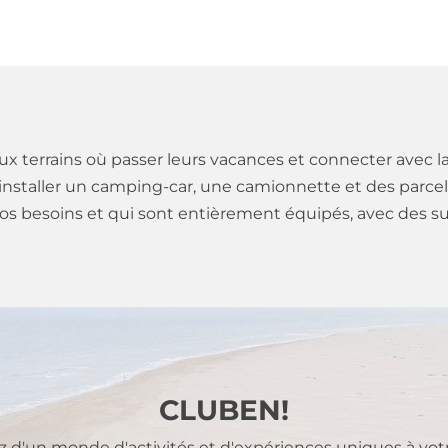
 terrains où passer leurs vacances et connecter avec l
d’installer un camping-car, une camionnette et des parc
vos besoins et qui sont entièrement équipés, avec des s
CLUBEN!
ez d'un monde d'activités et d'expériences uniques à vot