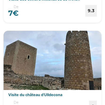
De
9.3
7€
Visite du château d'Ulldecona
De