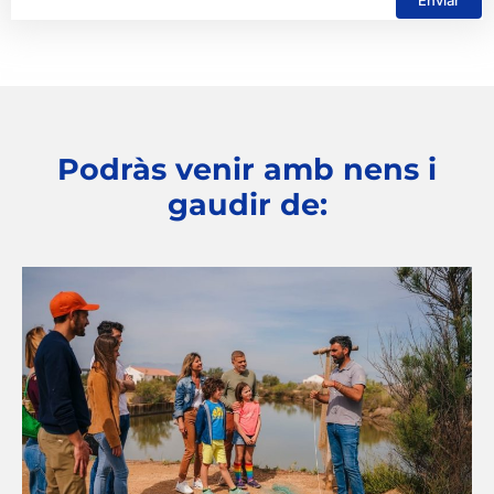
Podràs venir amb nens i
gaudir de: